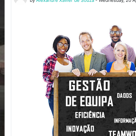
by
Alexandre Xavier de Souza
-
Wednesday, 20 Ap