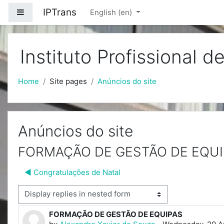
Skip to main content
IPTrans
Side panel
English ‎(en)‎
Instituto Profissional 
Home
Site pages
Anúncios do site
Anúncios do site
FORMAÇÃO DE GESTÃO DE EQUI
◀︎ Congratulações de Natal
isplay mode
FORMAÇÃO DE GESTÃO DE EQUIPAS
Number of replies: 0