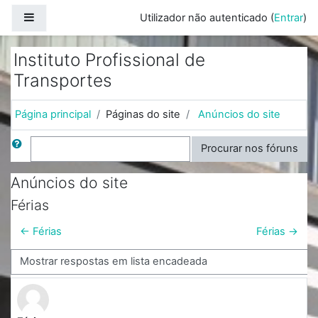
Ir para o conteúdo principal
Painel lateral
Utilizador não autenticado (
Entrar
)
Instituto Profissional de
Transportes
Página principal
Páginas do site
Anúncios do site
Procurar
Procurar nos fóruns
Anúncios do site
Férias
← Férias
Férias →
Modo de visualização