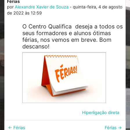
Férias
Número de respostas: 0
por
Alexandre Xavier de Souza
-
quinta-feira, 4 de agosto
de 2022 às 12:59
O Centro Qualifica deseja a todos os
seus formadores e alunos ótimas
férias, nos vemos em breve. Bom
descanso!
Hiperligação direta
← Férias
Férias →