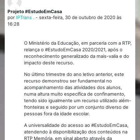
Projeto #EstudoEmCasa
Número de respostas: 0
por
IPTrans .
-
sexta-feira, 30 de outubro de 2020 às
16:28
O Ministério da Educação, em parceria com a RTP,
relança o #EstudoEmCasa 2020/2021, após o
reconhecimento generalizado da mais-valia e do
impacto deste recurso.
No último trimestre do ano letivo anterior, este
recurso demonstrou ser fundamental no
acompanhamento das atividades dos alunos,
numa altura muito específica de confinamento,
tendo sido igualmente um recurso utilizado além-
fronteiras e seguido por um conjunto diverso de
pessoas fora da idade escolar.
A universalidade do acesso ao #EstudoEmCasa,
atendendo à disponibilização dos conteúdos na
RTP Memória, em sinal aberto através da