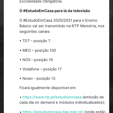
Escolaridade Obrigatória.
O #EstudoEmCasa para lá da televisão
O #EstudoEmCasa 2020/2021 para o Ensino
Básico vai ser transmitido na RTP Memória, nos
seguintes canais:
• TDT – posição 7
• MEO – posição 100
• NOS – posição 19
• Vodafone – posição 17
• Nowo – posição 13
Ficará igualmente disponível em:
•
https://www.rtp.pt/estudoemcasa
(emissão de
cada dia on demand e módulos individualizados);
•
https://estudoemcasa.dge.mec.pt/
(onde estão