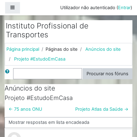
Ir para o conteúdo principal
Painel lateral
Utilizador não autenticado (
Entrar
)
Instituto Profissional de
Transportes
Página principal
Páginas do site
Anúncios do site
Projeto #EstudoEmCasa
Procurar
Procurar nos fóruns
Anúncios do site
Projeto #EstudoEmCasa
← 75 anos ONU
Projeto Atlas da Saúde →
Modo de visualização