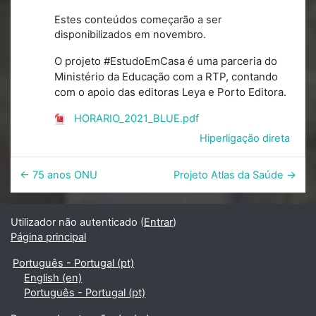
Estes conteúdos começarão a ser
disponibilizados em novembro.
O projeto #EstudoEmCasa é uma parceria do
Ministério da Educação com a RTP, contando
com o apoio das editoras Leya e Porto Editora.
HORARIO_2021_BLUE.pdf
Hiperligação direta
← 75 anos ONU
Projeto Atlas da Saúde →
Utilizador não autenticado (
Entrar
)
Página principal
Português - Portugal ‎(pt)‎
English ‎(en)‎
Português - Portugal ‎(pt)‎