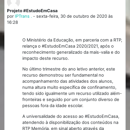
Projeto #EstudoEmCasa
Número de respostas: 0
por
IPTrans .
-
sexta-feira, 30 de outubro de 2020 às
16:28
O Ministério da Educação, em parceria com a RTP,
relança o #EstudoEmCasa 2020/2021, após o
reconhecimento generalizado da mais-valia e do
impacto deste recurso.
No último trimestre do ano letivo anterior, este
recurso demonstrou ser fundamental no
acompanhamento das atividades dos alunos,
numa altura muito específica de confinamento,
tendo sido igualmente um recurso utilizado além-
fronteiras e seguido por um conjunto diverso de
pessoas fora da idade escolar.
A universalidade do acesso ao #EstudoEmCasa,
atendendo à disponibilização dos conteúdos na
RTP Memória, em sinal aberto através da