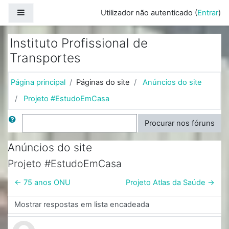
Ir para o conteúdo principal
Painel lateral
Utilizador não autenticado (
Entrar
)
Instituto Profissional de
Transportes
Página principal
Páginas do site
Anúncios do site
Projeto #EstudoEmCasa
Procurar
Procurar nos fóruns
Anúncios do site
Projeto #EstudoEmCasa
← 75 anos ONU
Projeto Atlas da Saúde →
Modo de visualização