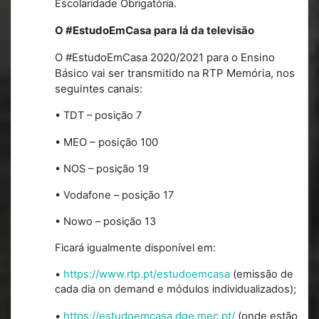
Escolaridade Obrigatória.
O #EstudoEmCasa para lá da televisão
O #EstudoEmCasa 2020/2021 para o Ensino
Básico vai ser transmitido na RTP Memória, nos
seguintes canais:
• TDT – posição 7
• MEO – posição 100
• NOS – posição 19
• Vodafone – posição 17
• Nowo – posição 13
Ficará igualmente disponível em:
•
https://www.rtp.pt/estudoemcasa
(emissão de
cada dia on demand e módulos individualizados);
•
https://estudoemcasa.dge.mec.pt/
(onde estão