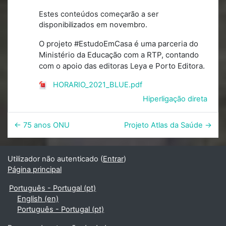
Estes conteúdos começarão a ser
disponibilizados em novembro.
O projeto #EstudoEmCasa é uma parceria do
Ministério da Educação com a RTP, contando
com o apoio das editoras Leya e Porto Editora.
HORARIO_2021_BLUE.pdf
Hiperligação direta
← 75 anos ONU
Projeto Atlas da Saúde →
Utilizador não autenticado (
Entrar
)
Página principal
Português - Portugal ‎(pt)‎
English ‎(en)‎
Português - Portugal ‎(pt)‎