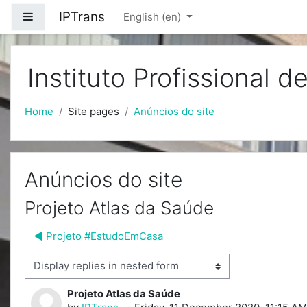
Skip to main content
IPTrans
Side panel
English ‎(en)‎
Instituto Profissional 
Home
Site pages
Anúncios do site
Anúncios do site
Projeto Atlas da Saúde
◀︎ Projeto #EstudoEmCasa
isplay mode
Projeto Atlas da Saúde
Number of replies: 0