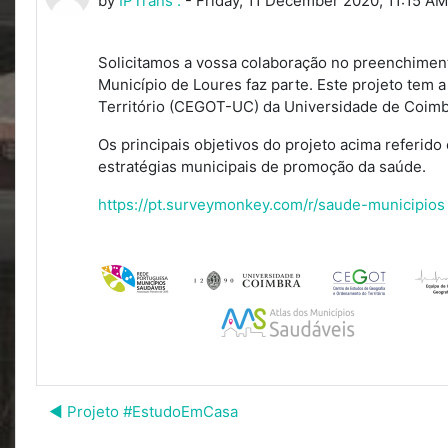
by
IPTrans .
-
Friday, 11 December 2020, 11:15 AM
Solicitamos a vossa colaboração no preenchiment
Município de Loures faz parte. Este projeto tem
Território (CEGOT-UC) da Universidade de Coimb
Os principais objetivos do projeto acima referido
estratégias municipais de promoção da saúde.
https://pt.surveymonkey.com/r/saude-municipios
◀︎ Projeto #EstudoEmCasa